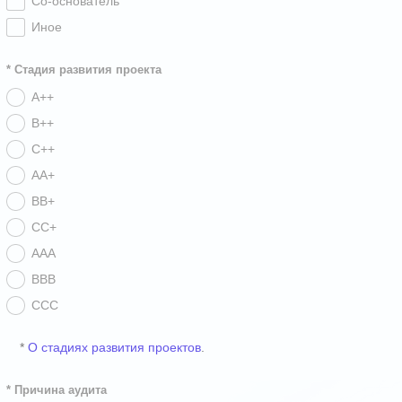
Со-основатель
Иное
* Стадия развития проекта
A++
B++
С++
AA+
BB+
CC+
AAA
BBB
CCC
*
О стадиях развития проектов
.
* Причина аудита